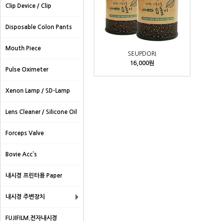
Clip Device / Clip
Disposable Colon Pants
Mouth Piece
SEUPDORI
16,000원
Pulse Oximeter
Xenon Lamp / SD-Lamp
Lens Cleaner / Silicone Oil
Forceps Valve
Bovie Acc`s
내시경 프린터용 Paper
내시경 주변장치
FUJIFILM.전자내시경