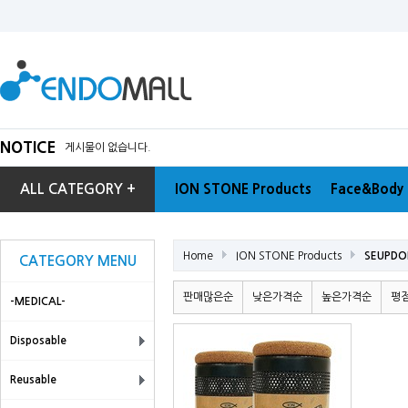
NOTICE
게시물이 없습니다.
ALL CATEGORY +
ION STONE Products
Face&Body 
Home
ION STONE Products
SEUPDO
CATEGORY MENU
판매많은순
낮은가격순
높은가격순
평
-MEDICAL-
Disposable
Reusable