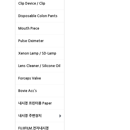
Clip Device / Clip
Disposable Colon Pants
Mouth Piece
Pulse Oximeter
Xenon Lamp / SD-Lamp
Lens Cleaner / Silicone Oil
Forceps Valve
Bovie Acc`s
내시경 프린터용 Paper
내시경 주변장치
FUJIFILM.전자내시경