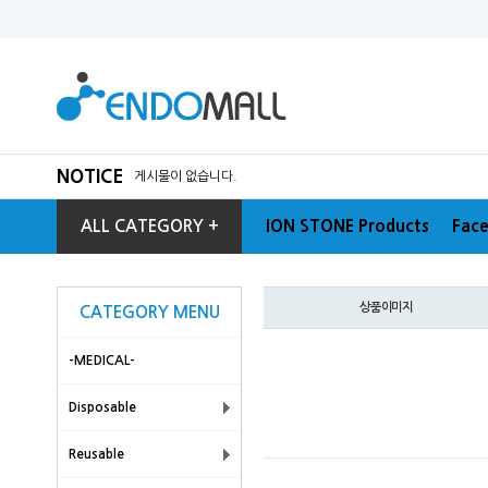
NOTICE
게시물이 없습니다.
ALL CATEGORY +
ION STONE Products
Face
상품이미지
CATEGORY MENU
-MEDICAL-
Disposable
Reusable