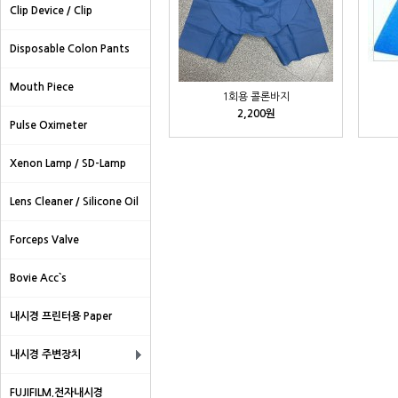
Clip Device / Clip
Disposable Colon Pants
Mouth Piece
1회용 콜론바지
2,200원
Pulse Oximeter
Xenon Lamp / SD-Lamp
Lens Cleaner / Silicone Oil
Forceps Valve
Bovie Acc`s
내시경 프린터용 Paper
내시경 주변장치
FUJIFILM.전자내시경