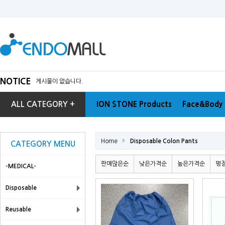
NOTICE
게시물이 없습니다.
ALL CATEGORY +
ION STONE Products
Face&Body 
Home
Disposable Colon Pants
CATEGORY MENU
판매많은순
낮은가격순
높은가격순
평
-MEDICAL-
Disposable
Reusable