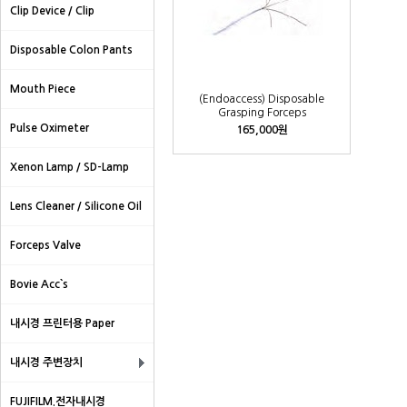
Clip Device / Clip
Disposable Colon Pants
Mouth Piece
(Endoaccess) Disposable
Grasping Forceps
Pulse Oximeter
165,000원
Xenon Lamp / SD-Lamp
Lens Cleaner / Silicone Oil
Forceps Valve
Bovie Acc`s
내시경 프린터용 Paper
내시경 주변장치
FUJIFILM.전자내시경