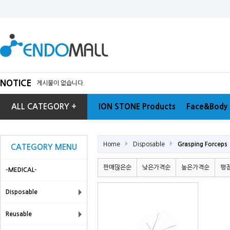
NOTICE
게시물이 없습니다.
ALL CATEGORY +
ION STONE Products
Face&Body 
Home
Disposable
Grasping Forceps
CATEGORY MENU
판매많은순
낮은가격순
높은가격순
평
-MEDICAL-
Disposable
Reusable