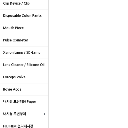
Clip Device / Clip
Disposable Colon Pants
Mouth Piece
Pulse Oximeter
Xenon Lamp / SD-Lamp
Lens Cleaner / Silicone Oil
Forceps Valve
Bovie Acc`s
내시경 프린터용 Paper
내시경 주변장치
FUJIFILM.전자내시경