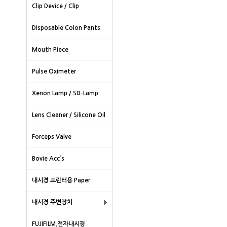
Clip Device / Clip
Disposable Colon Pants
Mouth Piece
Pulse Oximeter
Xenon Lamp / SD-Lamp
Lens Cleaner / Silicone Oil
Forceps Valve
Bovie Acc`s
내시경 프린터용 Paper
내시경 주변장치
FUJIFILM.전자내시경