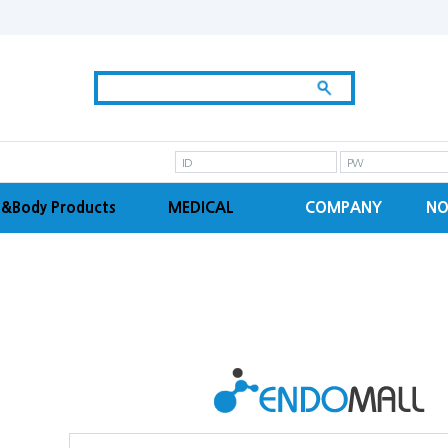
ID
PW
&Body Products
MEDICAL
COMPANY
NO