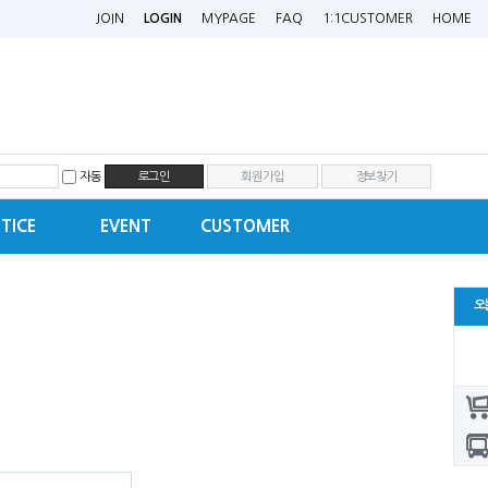
JOIN
LOGIN
MYPAGE
FAQ
1:1CUSTOMER
HOME
자동
회원가입
정보찾기
TICE
EVENT
CUSTOMER
오