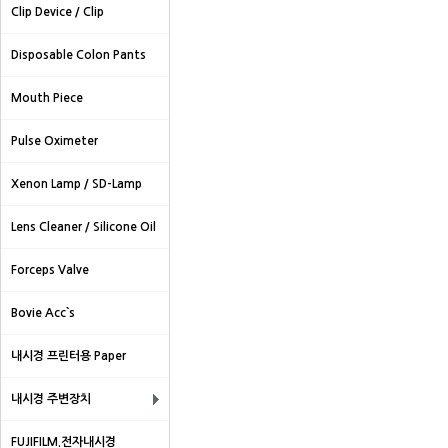
Clip Device / Clip
Disposable Colon Pants
Mouth Piece
Pulse Oximeter
Xenon Lamp / SD-Lamp
Lens Cleaner / Silicone Oil
Forceps Valve
Bovie Acc`s
내시경 프린터용 Paper
내시경 주변장치
FUJIFILM.전자내시경