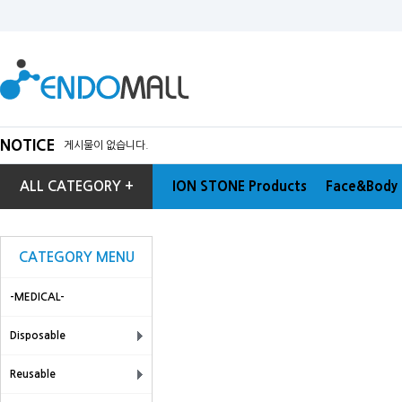
NOTICE
게시물이 없습니다.
ALL CATEGORY +
ION STONE Products
Face&Body 
CATEGORY MENU
-MEDICAL-
Disposable
Reusable