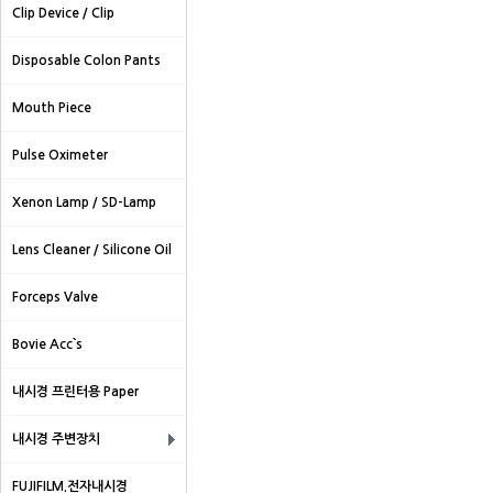
Clip Device / Clip
Disposable Colon Pants
Mouth Piece
Pulse Oximeter
Xenon Lamp / SD-Lamp
Lens Cleaner / Silicone Oil
Forceps Valve
Bovie Acc`s
내시경 프린터용 Paper
내시경 주변장치
FUJIFILM.전자내시경