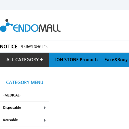
NOTICE
게시물이 없습니다.
ALL CATEGORY +
ION STONE Products
Face&Body 
CATEGORY MENU
-MEDICAL-
Disposable
Reusable